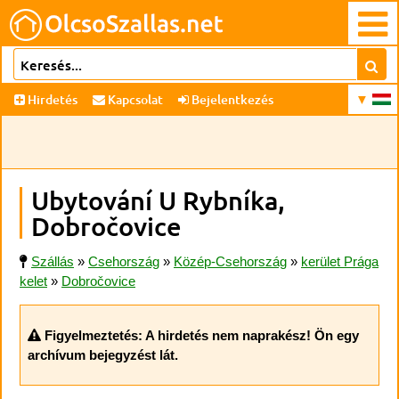
Hirdetés
Kapcsolat
Bejelentkezés
Ubytování U Rybníka,
Dobročovice
Szállás
»
Csehország
»
Közép-Csehország
»
kerület Prága
kelet
»
Dobročovice
Figyelmeztetés: A hirdetés nem naprakész! Ön egy
archívum bejegyzést lát.