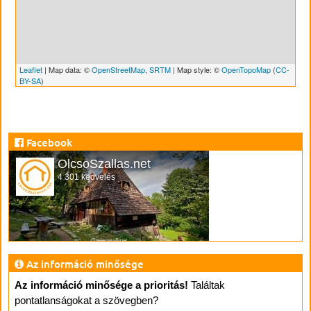
Leaflet
| Map data: ©
OpenStreetMap
,
SRTM
| Map style: ©
OpenTopoMap
(
CC-
BY-SA
)
Facebook
OlcsoSzallas.net
4 301 kedvelés
Az információ minősége
Az információ minősége a prioritás!
Találtak
pontatlanságokat a szövegben?