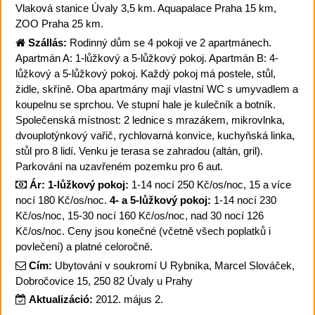
Vlaková stanice Úvaly 3,5 km. Aquapalace Praha 15 km,
ZOO Praha 25 km.
Szállás:
Rodinný dům se 4 pokoji ve 2 apartmánech.
Apartmán A: 1-lůžkový a 5-lůžkový pokoj. Apartmán B: 4-
lůžkový a 5-lůžkový pokoj. Každý pokoj má postele, stůl,
židle, skříně. Oba apartmány mají vlastní WC s umyvadlem a
koupelnu se sprchou. Ve stupní hale je kulečník a botník.
Společenská místnost: 2 lednice s mrazákem, mikrovlnka,
dvouplotýnkový vařič, rychlovarná konvice, kuchyňská linka,
stůl pro 8 lidí. Venku je terasa se zahradou (altán, gril).
Parkování na uzavřeném pozemku pro 6 aut.
Ár:
1-lůžkový pokoj:
1-14 nocí 250 Kč/os/noc, 15 a více
nocí 180 Kč/os/noc.
4- a 5-lůžkový pokoj:
1-14 nocí 230
Kč/os/noc, 15-30 nocí 160 Kč/os/noc, nad 30 nocí 126
Kč/os/noc. Ceny jsou konečné (včetně všech poplatků i
povlečení) a platné celoročně.
Cím:
Ubytování v soukromí U Rybníka, Marcel Slováček,
Dobročovice 15, 250 82 Úvaly u Prahy
Aktualizáció:
2012. május 2.