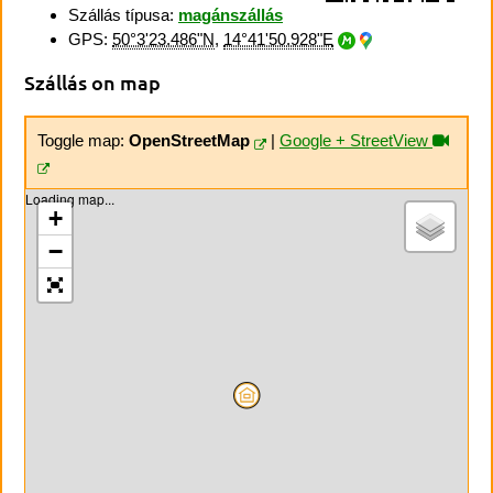
Szállás típusa:
magánszállás
GPS:
50°3'23.486"N
,
14°41'50.928"E
Szállás on map
Toggle map:
OpenStreetMap
|
Google + StreetView
Loading map...
+
−