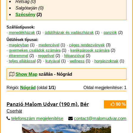
Rétság (0)
Salgótarján (0)
Szécsény
(2)
Szállástípusok:
menedékházak
(1)
üdülőházak és vadászházak
(1)
panziók
(2)
Üdülések típusai:
magányban
(1)
medencével
(1)
céges rendezvények
(3)
gyermekes családok számára
(1)
kerékpárosok számára
(2)
étteremmel
(2)
reggelivel
(2)
félpanzióval
(2)
teljes ellátással
(2)
kutyával
(1)
wellness
(1)
horgászoknak
(1)
Show Map
szállás - Nógrád
Régió:
Nógrád
(oldal
1/1
)
Oldal megjelenítése: 1
Panzió Malom Udvar
(190 m)
,
Bér
90 %
Cserhát
telefonszám megjelenítése
contact@malomudvar.com