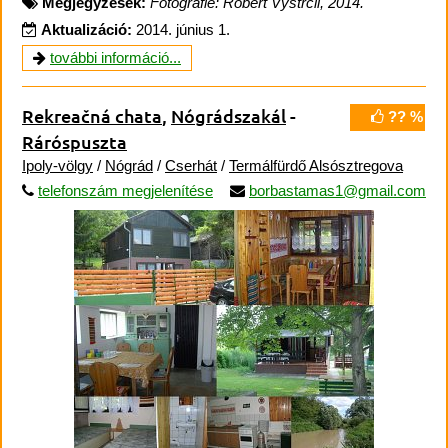
Megjegyzések:
Fotografie: Robert Vystrčil, 2014.
Aktualizáció:
2014. június 1.
további információ...
Rekreačná chata
,
Nógrádszakál
-
?? %
Ráróspuszta
Ipoly-völgy
/
Nógrád
/
Cserhát
/
Termálfürdő Alsósztregova
telefonszám megjelenítése
borbastamas1@gmail.com