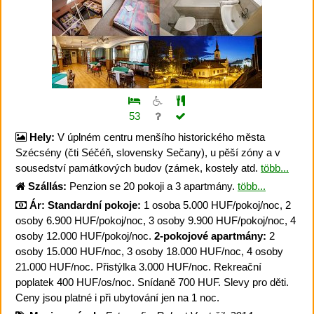
53
Hely:
V úplném centru menšího historického města
Szécsény (čti Séčéň, slovensky Sečany), u pěší zóny a v
sousedství památkových budov (zámek, kostely atd.
több...
Szállás:
Penzion se 20 pokoji a 3 apartmány.
több...
Ár:
Standardní pokoje:
1 osoba 5.000 HUF/pokoj/noc, 2
osoby 6.900 HUF/pokoj/noc, 3 osoby 9.900 HUF/pokoj/noc, 4
osoby 12.000 HUF/pokoj/noc.
2-pokojové apartmány:
2
osoby 15.000 HUF/noc, 3 osoby 18.000 HUF/noc, 4 osoby
21.000 HUF/noc. Přistýlka 3.000 HUF/noc. Rekreační
poplatek 400 HUF/os/noc. Snídaně 700 HUF. Slevy pro děti.
Ceny jsou platné i při ubytování jen na 1 noc.