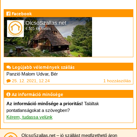
Facebook
OlcsoSzallas.net
4 301 kedvelés
Legújabb vélemények szállás
Panzió Malom Udvar, Bér
25. 12. 2021, 12.24
1 hozzászólás
Az információ minősége
Az információ minősége a prioritás!
Találtak
pontatlanságokat a szövegben?
Kérem, tudassa velünk
OlcsoSzallas.net
– jó szállást megfizethető áron