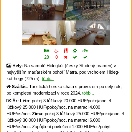
28
0
Hely:
Na samotě Hidegkút (česky Studený pramen) v
nejvyšším maďarském pohoří Mátra, pod vrcholem Hideg-
kút-hegy (725 m).
több...
Szállás:
Turistická horská chata s provozem po celý rok,
po kompletní modernizaci v roce 2024.
több...
Ár:
Léto:
pokoj 3-lůžkový 20.000 HUF/pokoj/noc, 4-
lůžkový 25.000 HUF/pokoj/noc, na matraci 4.000
HUF/os/noc.
Zima:
pokoj 3-lůžkový 25.000 HUF/pokoj/noc, 4-
lůžkový 30.000 HUF/pokoj/noc, na matraci 6.000
HUF/os/noc. Zapůjčení povlečení 1.000 HUF/os/pobyt