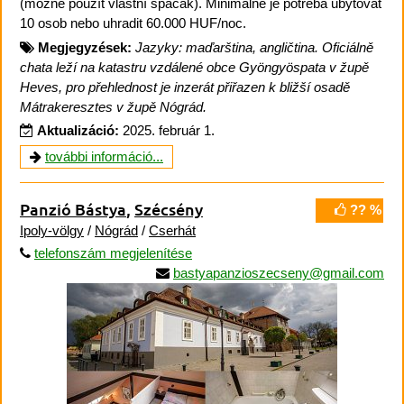
(možné použít vlastní spacák). Minimálně je potřeba ubytovat
10 osob nebo uhradit 60.000 HUF/noc.
Megjegyzések:
Jazyky: maďarština, angličtina. Oficiálně
chata leží na katastru vzdálené obce Gyöngyöspata v župě
Heves, pro přehlednost je inzerát přiřazen k bližší osadě
Mátrakeresztes v župě Nógrád.
Aktualizáció:
2025. február 1.
további információ...
Panzió Bástya
,
Szécsény
?? %
Ipoly-völgy
/
Nógrád
/
Cserhát
telefonszám megjelenítése
bastyapanzioszecseny@gmail.com