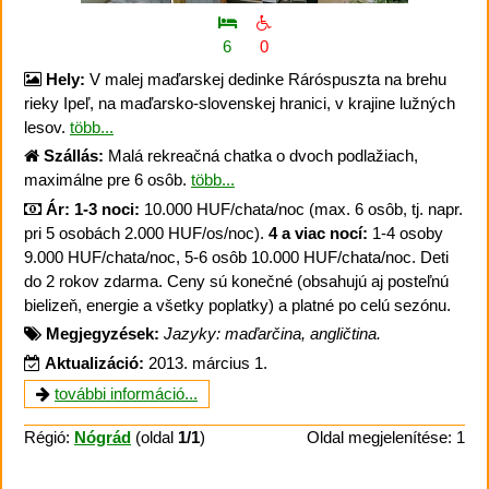
6
0
Hely:
V malej maďarskej dedinke Ráróspuszta na brehu
rieky Ipeľ, na maďarsko-slovenskej hranici, v krajine lužných
lesov.
több...
Szállás:
Malá rekreačná chatka o dvoch podlažiach,
maximálne pre 6 osôb.
több...
Ár:
1-3 noci:
10.000 HUF/chata/noc (max. 6 osôb, tj. napr.
pri 5 osobách 2.000 HUF/os/noc).
4 a viac nocí:
1-4 osoby
9.000 HUF/chata/noc, 5-6 osôb 10.000 HUF/chata/noc. Deti
do 2 rokov zdarma. Ceny sú konečné (obsahujú aj posteľnú
bielizeň, energie a všetky poplatky) a platné po celú sezónu.
Megjegyzések:
Jazyky: maďarčina, angličtina.
Aktualizáció:
2013. március 1.
további információ...
Régió:
Nógrád
(oldal
1/1
)
Oldal megjelenítése: 1