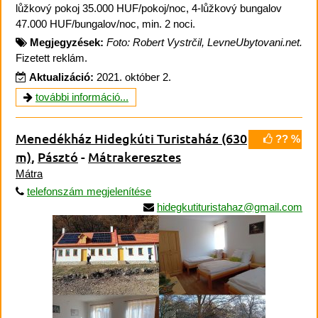
lůžkový pokoj 35.000 HUF/pokoj/noc, 4-lůžkový bungalov
47.000 HUF/bungalov/noc, min. 2 noci.
Megjegyzések:
Foto: Robert Vystrčil, LevneUbytovani.net.
Fizetett reklám.
Aktualizáció:
2021. október 2.
további információ...
Menedékház Hidegkúti Turistaház
(630
?? %
m)
,
Pásztó
-
Mátrakeresztes
Mátra
telefonszám megjelenítése
hidegkutituristahaz@gmail.com