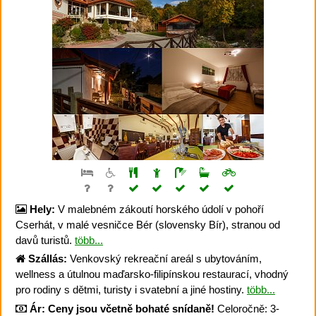
Hely:
V malebném zákoutí horského údolí v pohoří
Cserhát, v malé vesničce Bér (slovensky Bír), stranou od
davů turistů.
több...
Szállás:
Venkovský rekreační areál s ubytováním,
wellness a útulnou maďarsko-filipínskou restaurací, vhodný
pro rodiny s dětmi, turisty i svatební a jiné hostiny.
több...
Ár:
Ceny jsou včetně bohaté snídaně!
Celoročně: 3-