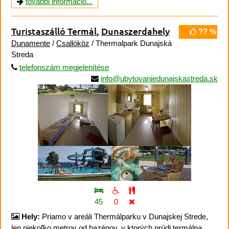
további információ...
Turistaszálló Termál
,
Dunaszerdahely
?? %
Dunamente
/
Csallóköz
/ Thermalpark Dunajská
Streda
telefonszám megjelenítése
info@ubytovaniedunajskastreda.sk
45
0
Hely:
Priamo v areáli Thermálparku v Dunajskej Strede,
len niekoľko metrov od bazénov, v ktorých prúdi termálna