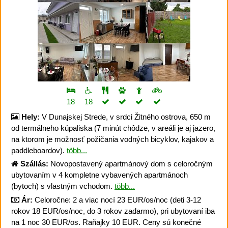
18
18
Hely:
V Dunajskej Strede, v srdci Žitného ostrova, 650 m
od termálneho kúpaliska (7 minút chôdze, v areáli je aj jazero,
na ktorom je možnosť požičania vodných bicyklov, kajakov a
paddleboardov).
több...
Szállás:
Novopostavený apartmánový dom s celoročným
ubytovaním v 4 kompletne vybavených apartmánoch
(bytoch) s vlastným vchodom.
több...
Ár:
Celoročne: 2 a viac nocí 23 EUR/os/noc (deti 3-12
rokov 18 EUR/os/noc, do 3 rokov zadarmo), pri ubytovaní iba
na 1 noc 30 EUR/os. Raňajky 10 EUR. Ceny sú konečné