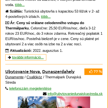
voda.
több...
Szállás:
Turistická ubytovňa s kapacitou 53 lôžok v 2- až
4-posteľových izbách.
több...
Ár:
Ceny sú vrátane celodenného vstupu do
Thermálparku.
Celoročne: 25,50 EUR/os/noc, dieťa 3-12
rokov 23 EUR/noc, do 3 rokov zdarma. Rekreačný poplatok 1
EUR/os/noc. Posteľná bielizeň je v cene. Ceny sú platné pri
ubytovaní 2 a viac osôb na izbe na 2 a viac nocí.
Aktualizáció:
2022. augusztus 1.
további információ...
Ubytovanie Nova
,
Dunaszerdahely
?? %
Dunamente
/
Csallóköz
/ Thermalpark Dunajská
Streda
telefonszám megjelenítése
info@ubytovaniedunajskastreda.sk