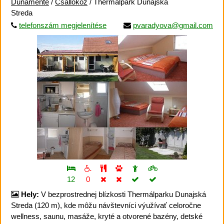
Dunamente
/
Csallóköz
/ Thermalpark Dunajská
Streda
telefonszám megjelenítése
pvaradyova@gmail.com
12
0
Hely:
V bezprostrednej blízkosti Thermálparku Dunajská
Streda (120 m), kde môžu návštevníci výužívať celoročne
wellness, saunu, masáže, kryté a otvorené bazény, detské