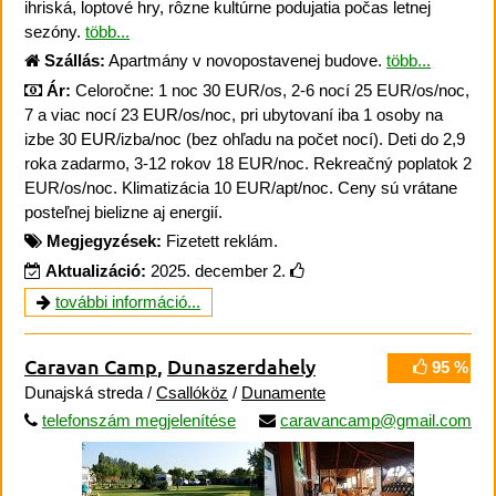
ihriská, loptové hry, rôzne kultúrne podujatia počas letnej
sezóny.
több...
Szállás:
Apartmány v novopostavenej budove.
több...
Ár:
Celoročne: 1 noc 30 EUR/os, 2-6 nocí 25 EUR/os/noc,
7 a viac nocí 23 EUR/os/noc, pri ubytovaní iba 1 osoby na
izbe 30 EUR/izba/noc (bez ohľadu na počet nocí). Deti do 2,9
roka zadarmo, 3-12 rokov 18 EUR/noc. Rekreačný poplatok 2
EUR/os/noc. Klimatizácia 10 EUR/apt/noc. Ceny sú vrátane
posteľnej bielizne aj energií.
Megjegyzések:
Fizetett reklám.
Aktualizáció:
2025. december 2.
további információ...
Caravan Camp
,
Dunaszerdahely
95 %
Dunajská streda /
Csallóköz
/
Dunamente
telefonszám megjelenítése
caravancamp@gmail.com