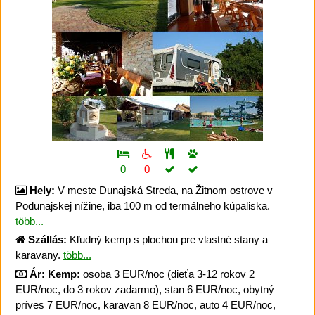
0
0
Hely:
V meste Dunajská Streda, na Žitnom ostrove v
Podunajskej nížine, iba 100 m od termálneho kúpaliska.
több...
Szállás:
Kľudný kemp s plochou pre vlastné stany a
karavany.
több...
Ár:
Kemp:
osoba 3 EUR/noc (dieťa 3-12 rokov 2
EUR/noc, do 3 rokov zadarmo), stan 6 EUR/noc, obytný
príves 7 EUR/noc, karavan 8 EUR/noc, auto 4 EUR/noc,