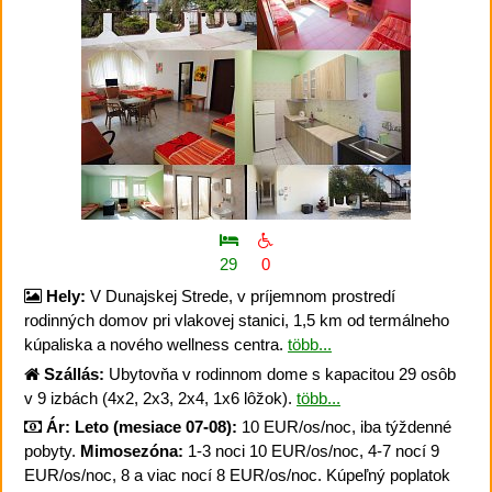
29
0
Hely:
V Dunajskej Strede, v príjemnom prostredí
rodinných domov pri vlakovej stanici, 1,5 km od termálneho
kúpaliska a nového wellness centra.
több...
Szállás:
Ubytovňa v rodinnom dome s kapacitou 29 osôb
v 9 izbách (4x2, 2x3, 2x4, 1x6 lôžok).
több...
Ár:
Leto (mesiace 07-08):
10 EUR/os/noc, iba týždenné
pobyty.
Mimosezóna:
1-3 noci 10 EUR/os/noc, 4-7 nocí 9
EUR/os/noc, 8 a viac nocí 8 EUR/os/noc. Kúpeľný poplatok