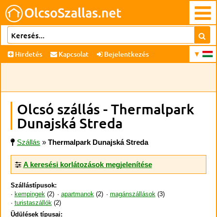
Hirdetés
Kapcsolat
Bejelentkezés
Olcsó szállás - Thermalpark
Dunajská Streda
Szállás
»
Thermalpark Dunajská Streda
A keresési korlátozások megjelenítése
Szállástípusok:
kempingek
(2)
apartmanok
(2)
magánszállások
(3)
turistaszállók
(2)
Üdülések típusai: