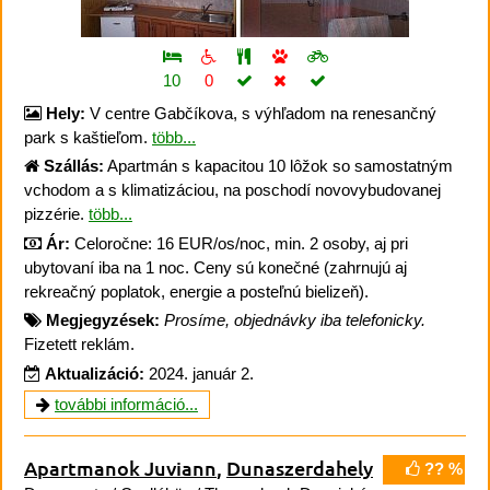
10
0
Hely:
V centre Gabčíkova, s výhľadom na renesančný
park s kaštieľom.
több...
Szállás:
Apartmán s kapacitou 10 lôžok so samostatným
vchodom a s klimatizáciou, na poschodí novovybudovanej
pizzérie.
több...
Ár:
Celoročne: 16 EUR/os/noc, min. 2 osoby, aj pri
ubytovaní iba na 1 noc. Ceny sú konečné (zahrnujú aj
rekreačný poplatok, energie a posteľnú bielizeň).
Megjegyzések:
Prosíme, objednávky iba telefonicky.
Fizetett reklám.
Aktualizáció:
2024. január 2.
további információ...
Apartmanok Juviann
,
Dunaszerdahely
?? %