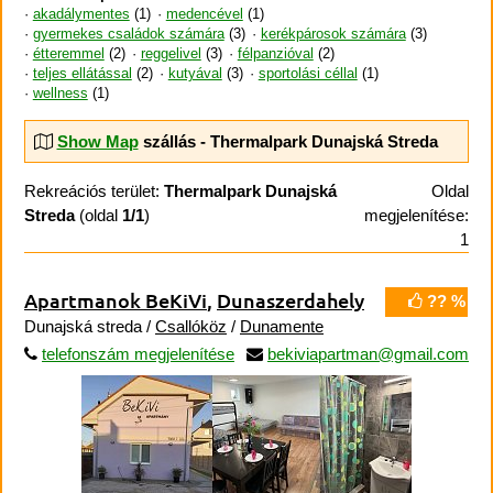
akadálymentes
(1)
medencével
(1)
gyermekes családok számára
(3)
kerékpárosok számára
(3)
étteremmel
(2)
reggelivel
(3)
félpanzióval
(2)
teljes ellátással
(2)
kutyával
(3)
sportolási céllal
(1)
wellness
(1)
Show Map
szállás - Thermalpark Dunajská Streda
Rekreációs terület:
Thermalpark Dunajská
Oldal
Streda
(oldal
1/1
)
megjelenítése:
1
Apartmanok BeKiVi
,
Dunaszerdahely
?? %
Dunajská streda /
Csallóköz
/
Dunamente
telefonszám megjelenítése
bekiviapartman@gmail.com