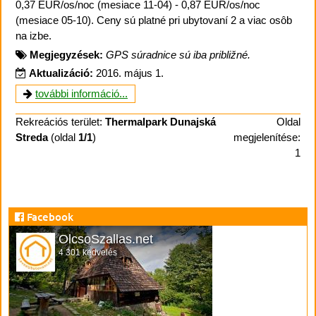
0,37 EUR/os/noc (mesiace 11-04) - 0,87 EUR/os/noc
(mesiace 05-10). Ceny sú platné pri ubytovaní 2 a viac osôb
na izbe.
Megjegyzések:
GPS súradnice sú iba približné.
Aktualizáció:
2016. május 1.
további információ...
Rekreációs terület:
Thermalpark Dunajská
Oldal
Streda
(oldal
1/1
)
megjelenítése:
1
Facebook
OlcsoSzallas.net
4 301 kedvelés