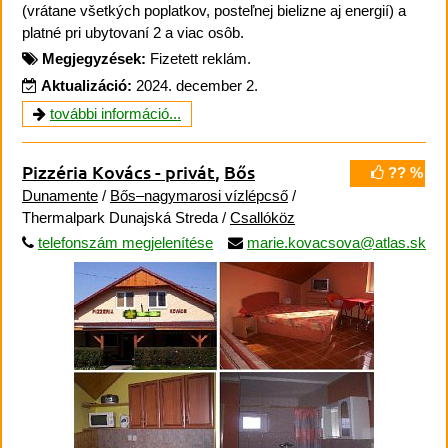
(vrátane všetkých poplatkov, posteľnej bielizne aj energií) a
platné pri ubytovaní 2 a viac osôb.
Megjegyzések:
Fizetett reklám.
Aktualizáció:
2024. december 2.
további információ...
Pizzéria Kovács - privát
,
Bős
?? %
Dunamente
/
Bős–nagymarosi vízlépcső
/
Thermalpark Dunajská Streda /
Csallóköz
telefonszám megjelenítése
marie.kovacsova@atlas.sk