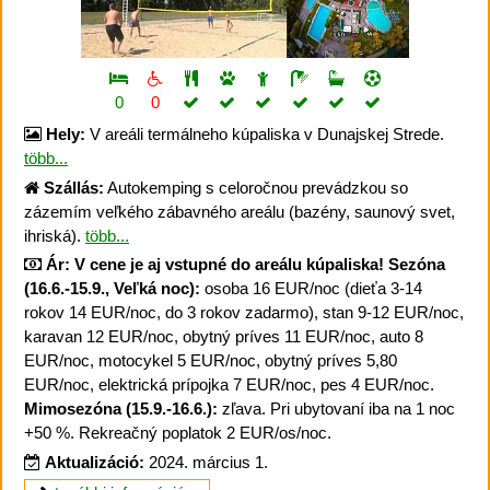
0
0
Hely:
V areáli termálneho kúpaliska v Dunajskej Strede.
több...
Szállás:
Autokemping s celoročnou prevádzkou so
zázemím veľkého zábavného areálu (bazény, saunový svet,
ihriská).
több...
Ár:
V cene je aj vstupné do areálu kúpaliska!
Sezóna
(16.6.-15.9., Veľká noc):
osoba 16 EUR/noc (dieťa 3-14
rokov 14 EUR/noc, do 3 rokov zadarmo), stan 9-12 EUR/noc,
karavan 12 EUR/noc, obytný príves 11 EUR/noc, auto 8
EUR/noc, motocykel 5 EUR/noc, obytný príves 5,80
EUR/noc, elektrická prípojka 7 EUR/noc, pes 4 EUR/noc.
Mimosezóna (15.9.-16.6.):
zľava. Pri ubytovaní iba na 1 noc
+50 %. Rekreačný poplatok 2 EUR/os/noc.
Aktualizáció:
2024. március 1.