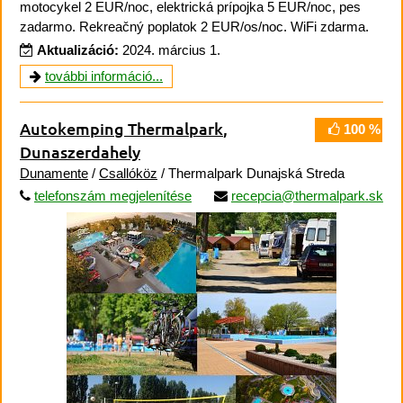
motocykel 2 EUR/noc, elektrická prípojka 5 EUR/noc, pes
zadarmo. Rekreačný poplatok 2 EUR/os/noc. WiFi zdarma.
Aktualizáció:
2024. március 1.
további információ...
Autokemping Thermalpark
,
100 %
Dunaszerdahely
Dunamente
/
Csallóköz
/ Thermalpark Dunajská Streda
telefonszám megjelenítése
recepcia@thermalpark.sk