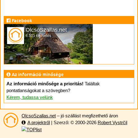
Facebook
OlcsoSzallas.net
4 301 kedvelés
Az információ minősége
Az információ minősége a prioritás!
Találtak
pontatlanságokat a szövegben?
Kérem, tudassa velünk
OlcsoSzallas.net
– jó szállást megfizethető áron
A projektről
| Szerző: © 2000-2026
Robert Vystrčil