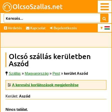
Hirdetés
Kapcsolat
Bejelentkezés
Olcsó szállás kerületben
Aszód
Szállás
»
Magyarország
»
Pest
»
kerület Aszód
A keresési korlátozások megjelenítése
Kerület:
Aszód
Nincs találat.