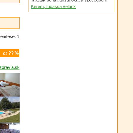
Kérem, tudassa velünk
enítése: 1
?? %
zdravia.sk