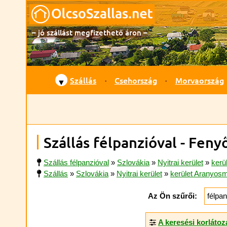
– jó szállást megfizethető áron –
Szállás
Csehország
Morvaország
▼
Szállás félpanzióval - Fen
Szállás félpanzióval
»
Szlovákia
»
Nyitrai kerület
»
kerü
Szállás
»
Szlovákia
»
Nyitrai kerület
»
kerület Aranyosm
Az Ön szűrői:
félpan
A keresési korláto