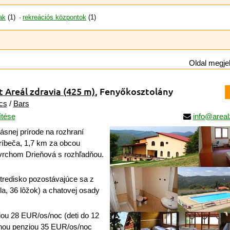
ak
(1)
rekreációs központok
(1)
Oldal megjel
 Areál zdravia
(425 m)
, Fenyőkosztolány
cs
/
Bars
ítése
info@areal
snej prírode na rozhraní
ríbeča, 1,7 km za obcou
vrchom Drieňová s rozhľadňou.
redisko pozostávajúce sa z
a, 36 lôžok) a chatovej osady
iou 28 EUR/os/noc (deti do 12
lnou penziou 35 EUR/os/noc