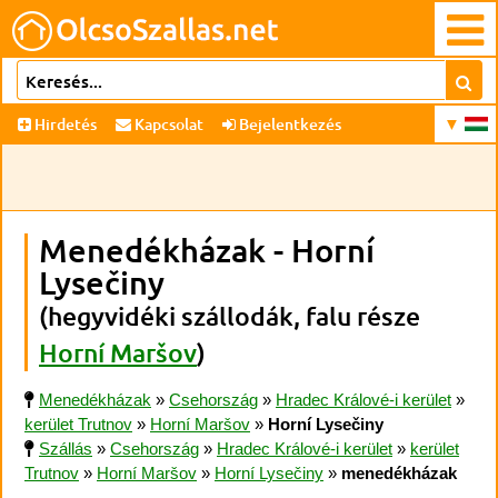
Hirdetés
Kapcsolat
Bejelentkezés
Menedékházak - Horní
Lysečiny
(hegyvidéki szállodák, falu része
Horní Maršov
)
Menedékházak
»
Csehország
»
Hradec Králové-i kerület
»
kerület Trutnov
»
Horní Maršov
»
Horní Lysečiny
Szállás
»
Csehország
»
Hradec Králové-i kerület
»
kerület
Trutnov
»
Horní Maršov
»
Horní Lysečiny
»
menedékházak