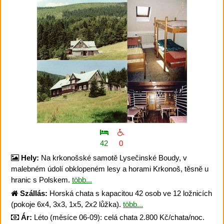
42
0
Hely:
Na krkonošské samotě Lysečinské Boudy, v
malebném údolí obklopeném lesy a horami Krkonoš, těsně u
hranic s Polskem.
több...
Szállás:
Horská chata s kapacitou 42 osob ve 12 ložnicích
(pokoje 6x4, 3x3, 1x5, 2x2 lůžka).
több...
Ár:
Léto (měsíce 06-09): celá chata 2.800 Kč/chata/noc.