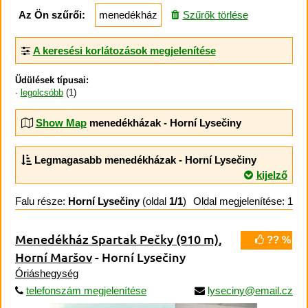
Az Ön szűrői:
menedékház
Szűrők törlése
A keresési korlátozások megjelenítése
Üdülések típusai:
legolcsóbb
(1)
Show Map
menedékházak - Horní Lysečiny
Legmagasabb menedékházak - Horní Lysečiny
kijelző
Falu része:
Horní Lysečiny
(oldal
1/1
)
Oldal megjelenítése: 1
Menedékház Spartak Pečky
(910 m)
,
?? %
Horní Maršov
- Horní Lysečiny
Óriáshegység
telefonszám megjelenítése
lyseciny@email.cz