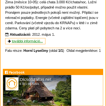
Zima (měsíce 10-05): celá chata 3.000 Kč/chata/noc. Ložní
prádlo 50 Kč/os/pobyt, případně možno použít vlastní.
Pronájem pouze jednotlivých pokojů není možný. Připlácí se
rekreační poplatky. Energie (včetně zajištění topičem) jsou v
ceně. Parkování (včetně vjezdu do KRNAPu) v létě i v zimě
zdarma. Ceny platí při pobytech na 2 a více nocí.
Aktualizáció:
2012. május 1.
további információ...
Falu része:
Horní Lysečiny
(oldal
1/1
)
Oldal megjelenítése: 1
Facebook
OlcsoSzallas.net
4 301 kedvelés