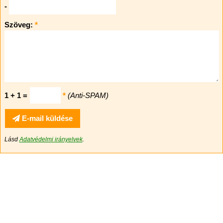
-
Szöveg:
*
1 + 1 =
*
(Anti-SPAM)
E-mail küldése
Lásd
Adatvédelmi irányelvek
.