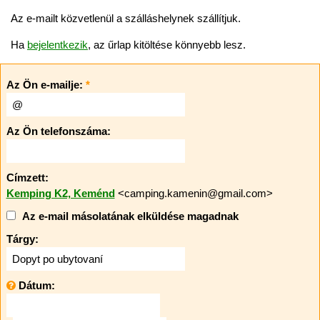
Az e-mailt közvetlenül a szálláshelynek szállítjuk.
Ha
bejelentkezik
, az űrlap kitöltése könnyebb lesz.
Az Ön e-mailje:
*
Az Ön telefonszáma:
Címzett:
Kemping K2, Keménd
<camping.kamenin@gmail.com>
Az e-mail másolatának elküldése magadnak
Tárgy:
Dátum: