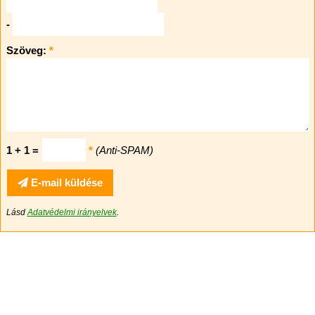
-
Szöveg:
*
1 + 1 =
*
(Anti-SPAM)
E-mail küldése
Lásd
Adatvédelmi irányelvek
.