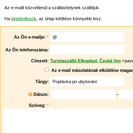
Az e-mailt közvetlenül a szálláshelynek szállítjuk.
Ha
bejelentkezik
, az űrlap kitöltése könnyebb lesz.
Az Ön e-mailje:
*
Az Ön telefonszáma:
Címzett:
Turistaszálló Elkoplast, Česká Ves
<pave
Az e-mail másolatának elküldése maga
Tárgy:
Dátum:
-
Szöveg:
*