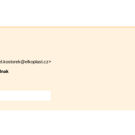
l.kostorek@elkoplast.cz>
dnak