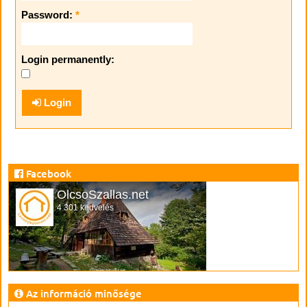
Password:
*
Login permanently:
Login
Facebook
OlcsoSzallas.net
4 301 kedvelés
Az információ minősége