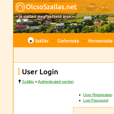
– jó szállást megfizethető áron –
Szállás
Csehország
Morvaország
▼
User Login
Szállás
»
Authenticated section
User Registration
Lost Password