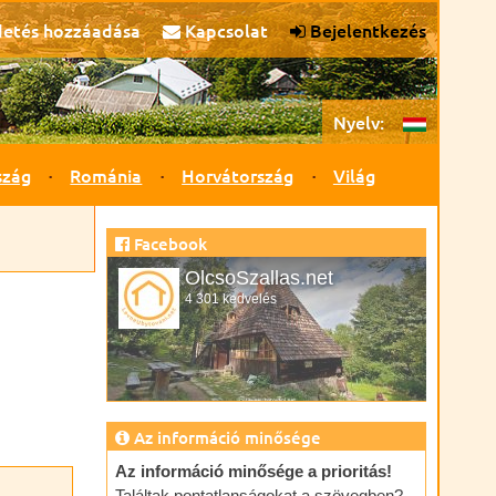
detés hozzáadása
Kapcsolat
Bejelentkezés
Nyelv:
szág
Románia
Horvátország
Világ
Facebook
OlcsoSzallas.net
4 301 kedvelés
Az információ minősége
Az információ minősége a prioritás!
Találtak pontatlanságokat a szövegben?