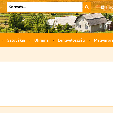
Hir
Szlovákia
Ukrajna
Lengyelország
Magyaror