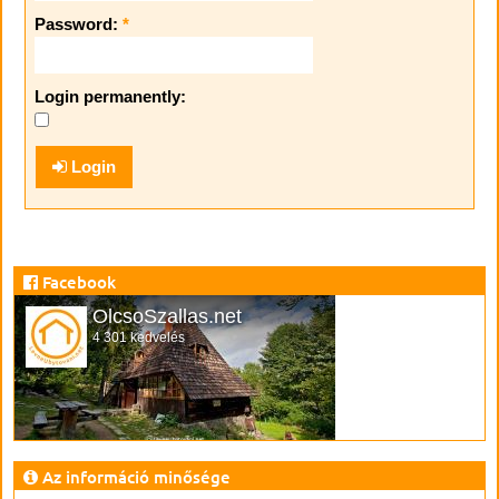
Password:
*
Login permanently:
Login
Facebook
OlcsoSzallas.net
4 301 kedvelés
Az információ minősége